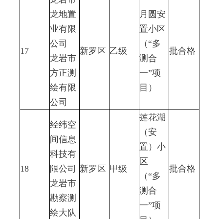
龙地置
月圆安
业有限
置小区
公司
（“多
17
新罗区
乙级
批合格
龙岩市
测合
方正测
一”项
绘有限
目）
公司
莲花湖
经纬空
（安
间信息
置）小
科技有
区
18
限公司
新罗区
甲级
批合格
（“多
龙岩市
测合
勘察测
一”项
绘大队