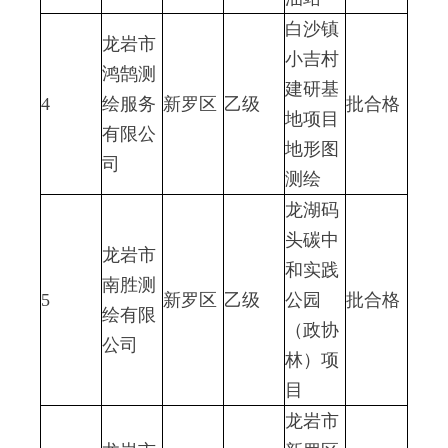
白沙镇
龙岩市
小吉村
鸿鹄测
建研基
4
绘服务
新罗区
乙级
批合格
地项目
有限公
地形图
司
测绘
龙湖码
头碳中
龙岩市
和实践
南胜测
5
新罗区
乙级
公园
批合格
绘有限
（政协
公司
林）项
目
龙岩市