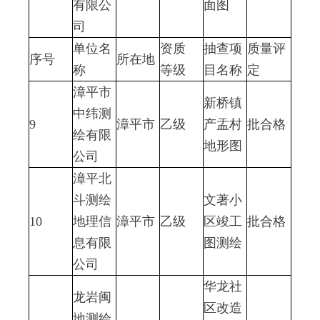
有限公
面图
司
单位名
资质
抽查项
质量评
序号
所在地
称
等级
目名称
定
漳平市
新桥镇
中纬测
9
漳平市
乙级
产盂村
批合格
绘有限
地形图
公司
漳平北
斗测绘
文著小
10
地理信
漳平市
乙级
区竣工
批合格
息有限
图测绘
公司
华龙社
龙岩闽
区改造
地测绘