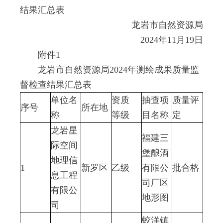
结果汇总表
龙岩市自然资源局
2024年11月19日
附件1
龙岩市自然资源局2024年测绘成果质量监
督检查结果汇总表
单位名
资质
抽查项
质量评
序号
所在地
称
等级
目名称
定
龙岩星
福建三
际空间
堡酿酒
地理信
1
新罗区
乙级
有限公
批合格
息工程
司厂区
有限公
地形图
司
蛟洋镇