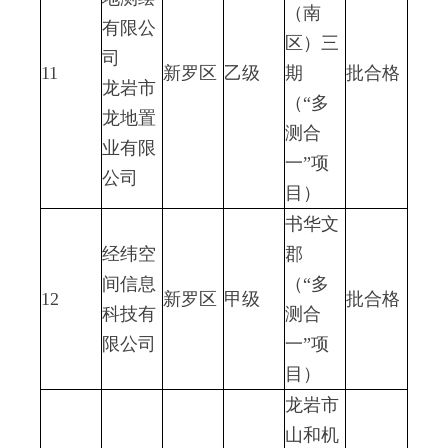
（南
有限公
区）三
司
11
新罗区
乙级
期
批合格
龙岩市
（“多
龙地置
测合
业有限
一”项
公司
目）
书华文
经纬空
郡
间信息
（“多
12
新罗区
甲级
批合格
科技有
测合
限公司
一”项
目）
龙岩市
山和机