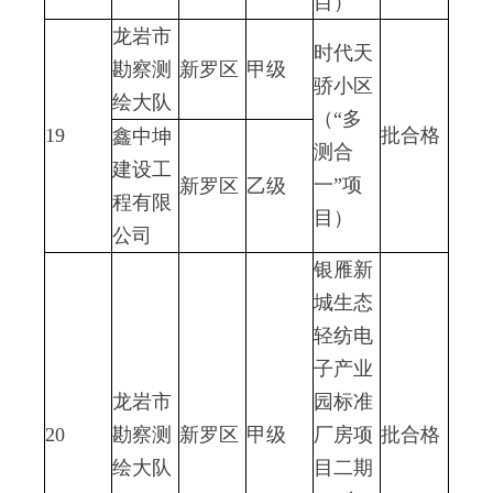
目）
龙岩市
时代天
勘察测
新罗区
甲级
骄小区
绘大队
（“多
19
批合格
鑫中坤
测合
建设工
一”项
新罗区
乙级
程有限
目）
公司
银雁新
城生态
轻纺电
子产业
龙岩市
园标准
20
勘察测
新罗区
甲级
厂房项
批合格
绘大队
目二期