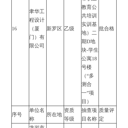
教育公
聿华工
共培训
程设计
实训基
16
（厦
新罗区
乙级
批合格
地）二
门）有
期D地
限公司
块-学生
公寓18
号楼
（“多
测合
一”项
目）
单位名
资质
抽查项
质量评
序号
所在地
称
等级
目名称
定
龙岩市