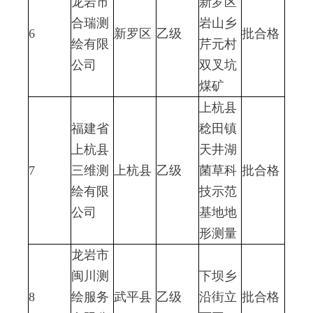
龙岩市
新罗区
合瑞测
岩山乡
6
新罗区
乙级
批合格
绘有限
芹元村
公司
双叉坑
煤矿
上杭县
福建省
稔田镇
上杭县
天井湖
7
三维测
上杭县
乙级
菌草科
批合格
绘有限
技示范
公司
基地地
形测量
龙岩市
闽川测
下坝乡
8
绘服务
武平县
乙级
沿街立
批合格