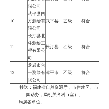
限公司
武平县四
10
方测绘有
武平县
乙级
符合
限公司
长汀县北
斗测绘工
11
长汀县
乙级
符合
程有限公
司
龙岩市合
12
一测绘有
漳平市
乙级
符合
限公司
抄送：福建省自然资源厅，市住建局、市
国动办，局机关各科（室）、
局属各单位。