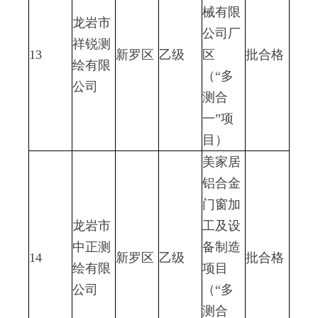
械有限
龙岩市
公司厂
祥锐测
13
新罗区
乙级
区
批合格
绘有限
（“多
公司
测合
一”项
目）
美家居
铝合金
门窗加
龙岩市
工及设
中正测
备制造
14
新罗区
乙级
批合格
绘有限
项目
公司
（“多
测合