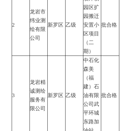
园区扩
龙岩市
园搬迁
纬业测
2
新罗区
乙级
安置小
批合格
绘有限
区项目
公司
（二
期）
中石化
森美
（福
龙岩精
建）石
诚测绘
3
新罗区
乙级
油有限
批合格
服务有
公司武
限公司
平环城
东路加
油站