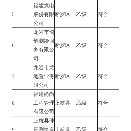
福建煤电
5
股份有限
新罗区
乙级
符合
公司
龙岩市鸿
鹄测绘服
6
新罗区
乙级
符合
务有限公
司
龙岩市龙
7
地置业有
新罗区
乙级
符合
限公司
福建尚尚
8
工程管理
上杭县
乙级
符合
有限公司
上杭县球
9
真测绘有
上杭县
乙级
符合