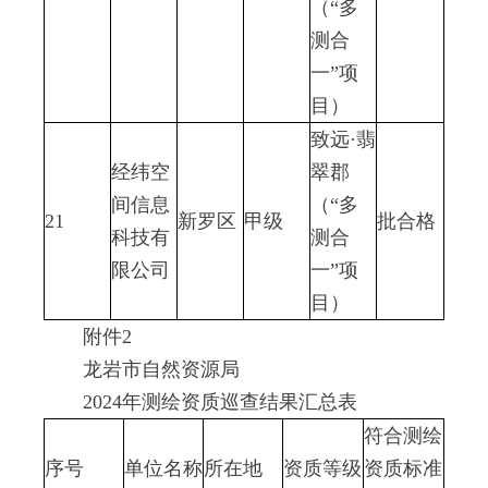
（“多
测合
一”项
目）
致远·翡
经纬空
翠郡
间信息
（“多
21
新罗区
甲级
批合格
科技有
测合
限公司
一”项
目）
附件2
龙岩市自然资源局
2024年测绘资质巡查结果汇总表
符合测绘
序号
单位名称
所在地
资质等级
资质标准