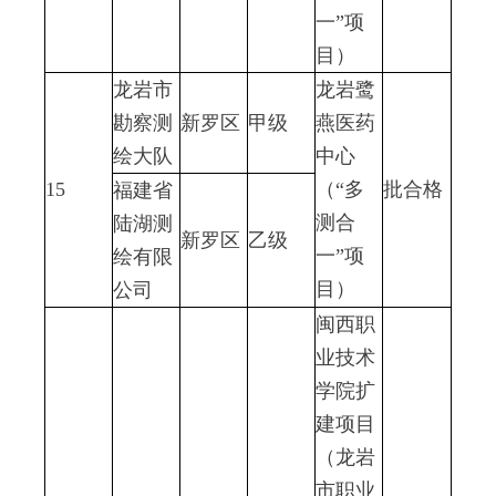
一”项
目）
龙岩市
龙岩鹭
勘察测
新罗区
甲级
燕医药
绘大队
中心
15
（“多
批合格
福建省
测合
陆湖测
新罗区
乙级
一”项
绘有限
目）
公司
闽西职
业技术
学院扩
建项目
（龙岩
市职业