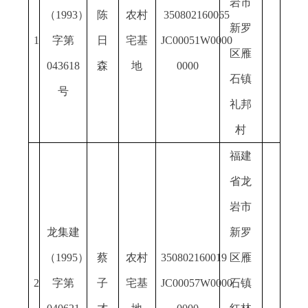
岩市
（
19
93）
陈
农村
350802160065
新罗
1
字第
日
宅基
JC00051W0000
区雁
0
43618
森
地
0000
石镇
号
礼邦
村
福建
省龙
岩市
龙集建
新罗
（
19
9
5
）
蔡
农村
350802160019
区雁
2
字第
子
宅基
JC00057W0000
石镇