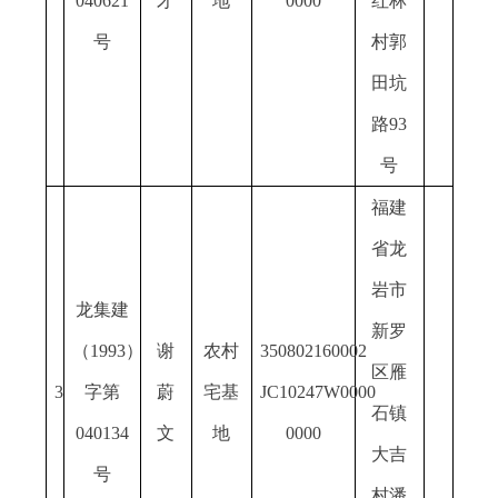
0
40621
才
地
0000
红林
号
村郭
田坑
路
93
号
福建
省龙
岩市
龙集建
新罗
（
19
93）
谢
农村
350802160002
区雁
3
字第
蔚
宅基
JC10247W0000
石镇
0
40134
文
地
0000
大吉
号
村潘