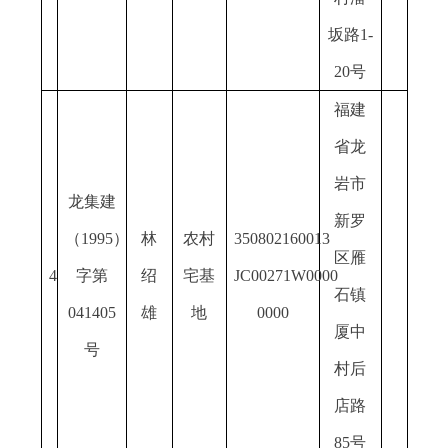
坂路
1-
20号
福建
省龙
岩市
龙集建
新罗
（
19
95）
林
农村
350802160013
区雁
4
字第
绍
宅基
JC00271W0000
石镇
041405
雄
地
0000
厦中
号
村后
店路
85号