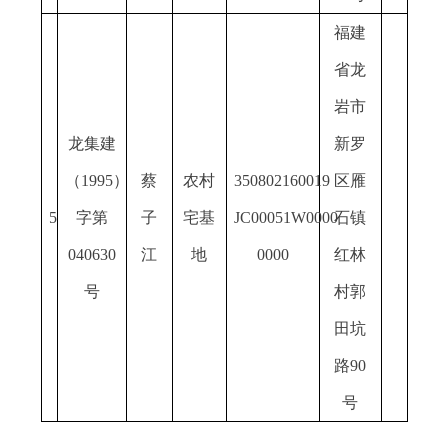
福建
省龙
岩市
龙集建
新罗
（
19
95）
蔡
农村
350802160019
区雁
5
字第
子
宅基
JC00051W0000
石镇
040630
江
地
0000
红林
号
村郭
田坑
路
90
号