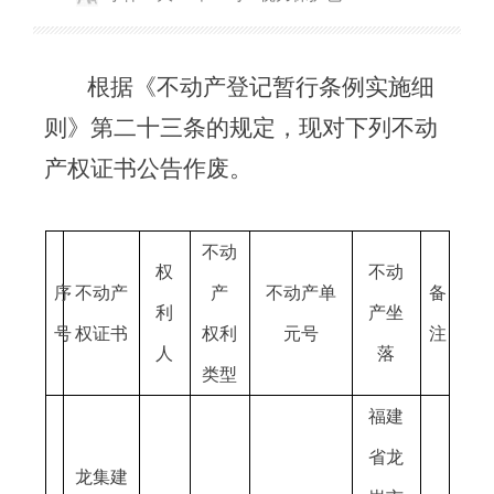
根据《不动产登记暂行条例实施细
则》第二十三条的规定，现对下列不动
产权证书公告作废。
不动
权
不动
序
不动产
产
不动产单
备
利
产坐
号
权证书
权利
元号
注
人
落
类型
福建
省龙
龙集建