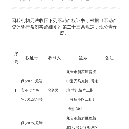
因我机构无法收回下列不动产权证书，根据《不动产
登记暂行条例实施细则》第二十三条规定，现公告作
废。
序
权证号
权利人
坐落
备注
号
龙岩市新罗区曹溪
闽
(2021)龙岩
街道天马东路
8号龙
1
市不动产权
倪冬民
地·世纪榕华二期
第0012374号
（莲庄小区二期）
16幢1304
龙岩市新罗区莲新
闽
(2025)龙岩
北路
2号苏溪棚户区