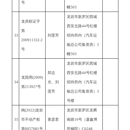
号
幢503
龙岩市新罗区西城
龙房权证字
西安北路
44号红楼
第
33
刘莲芳
招待所内（汽车运
200911332-2
输总公司集资房）3
号
幢503
龙岩市新罗区西城
郑志
西安北路
44号红楼
龙国用
(2009)
34
光、刘
招待所内（汽车运
第213927号
莲芳
输总公司集资房）3
号楼
闽
(2022)龙岩
龙岩市新罗区龙腾
35
市不动产权
黄彦君
南路
19号（厦鑫博
第0057081号
世楠院）C0248