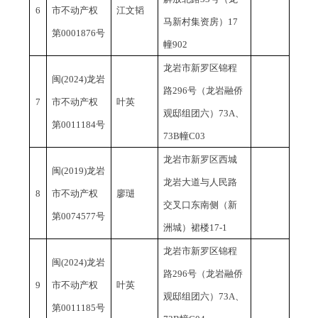
6
市不动产权
江文韬
马新村集资房）17
第0001876号
幢902
龙岩市新罗区锦程
闽
(2024)龙岩
路
296号（龙岩融侨
7
市不动产权
叶英
观邸组团六）73A、
第0011184号
73B幢C03
龙岩市新罗区西城
闽
(2019)龙岩
龙岩大道与人民路
8
市不动产权
廖琎
交叉口东南侧（新
第0074577号
洲城）裙楼
17-1
龙岩市新罗区锦程
闽
(2024)龙岩
路
296号（龙岩融侨
9
市不动产权
叶英
观邸组团六）73A、
第0011185号