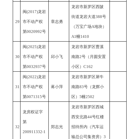
龙岩市新罗区西陂
闽
(2017)龙岩
街道龙岩大道
388号
29
市不动产权
章志勇
（万宝广场A地块）
第0020992号
A1幢1410
闽
(2025)龙岩
龙岩市新罗区曹溪
30
市不动产权
邱小飞
南路
2号（月圆安置
第0032937号
小区）C162
闽
(2022)龙岩
龙岩市新罗区犀牛
31
市不动产权
蒋小萍
南路
83号（龙辉小
第0071315号
区）5幢2502
龙岩市新罗区西城
龙房权证字
西安北路
44号红楼
第
32
郑志光
招待所内（汽车运
200911332-1
输总公司集资房）3