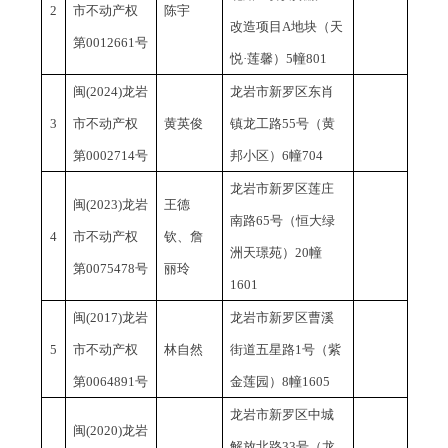
2
市不动产权
陈宇
改造项目A地块（天
第0012661号
悦·莲馨）5幢801
闽
(2024)龙岩
龙岩市新罗区东肖
3
市不动产权
黄英俊
镇龙工路
55号（黄
第0002714号
邦小区）6幢704
龙岩市新罗区莲庄
闽
(2023)龙岩
王德
南路
65号（恒大绿
4
市不动产权
钦、詹
洲天璟苑）20幢
第0075478号
丽玲
1601
闽
(2017)龙岩
龙岩市新罗区曹溪
5
市不动产权
林自然
街道五星路
1号（紫
第0064891号
金莲园）8幢1605
龙岩市新罗区中城
闽
(2020)龙岩
解放北路
33号（龙