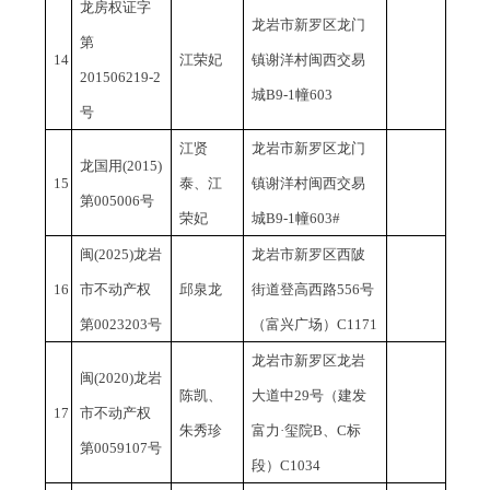
龙房权证字
龙岩市新罗区龙门
第
14
江荣妃
镇谢洋村闽西交易
201506219-2
城
B9-1幢603
号
江贤
龙岩市新罗区龙门
龙国用
(2015)
15
泰、江
镇谢洋村闽西交易
第005006号
荣妃
城
B9-1幢603#
闽
(2025)龙岩
龙岩市新罗区西陂
16
市不动产权
邱泉龙
街道登高西路
556号
第0023203号
（富兴广场）C1171
龙岩市新罗区龙岩
闽
(2020)龙岩
陈凯、
大道中
29号（建发
17
市不动产权
朱秀珍
富力·玺院B、C标
第0059107号
段）C1034