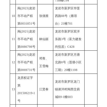
73B幢C04
闽
(2023)龙岩
龙岩市新罗区华莲
10
市不动产权
张倩茜
西路
88号（雍璟
第0031851号
台）21幢701
闽
(2021)龙岩
龙岩市新罗区双洋
11
市不动产权
林仙丽
东路
3号（富力建发·
第0086798号
尚悦居）C428
闽
(2023)龙岩
龙岩市新罗区月塘
邓青、
12
市不动产权
北路
8号（莲塘小区
王雪梅
第0069731号
三期）20幢1108
龙房权证字
龙岩市新罗区龙门
第
13
江贤泰
镇谢洋村闽西交易
201506219-1
城
B9-1幢603
号