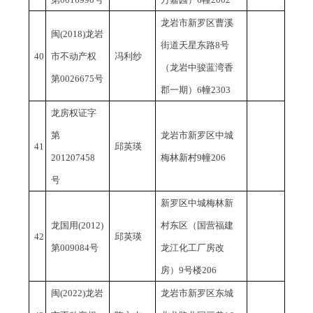
龙岩市新罗区曹溪
闽
(2018)龙岩
街道天星东路
8号
40
市不动产权
冯利纱
（龙岩中骏蓝湾香
第0026675号
郡一期）6幢2303
龙房权证字
第
龙岩市新罗区中城
41
邱英瑛
201207458
梅林新村
9幢206
号
新罗区中城梅林新
龙国用
(2012)
村东区（国营福建
42
邱英瑛
第009084号
龙江化工厂房改
房）
9号楼206
闽
(2022)龙岩
龙岩市新罗区东城