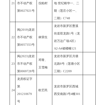
21
市不动产权
倪柏村
地·世纪榕华一、二
第0027021号
期（莲庄小区一、
二期）C748
龙岩市新罗区曹溪
闽
(2019)龙岩
街道双龙路
1号（龙
22
市不动产权
林荣生
岩万达广场A区）
第0057353号
A2-A4裙楼幢121
闽
(2023)龙岩
龙岩市新罗区月塘
邓青、
23
市不动产权
北路
8号（莲塘小区
王雪梅
第0069728号
三期）C2209
龙房权证字
第
龙岩市新罗区西城
24
欧艺民
201210679
西安南路
3号4幢301
号