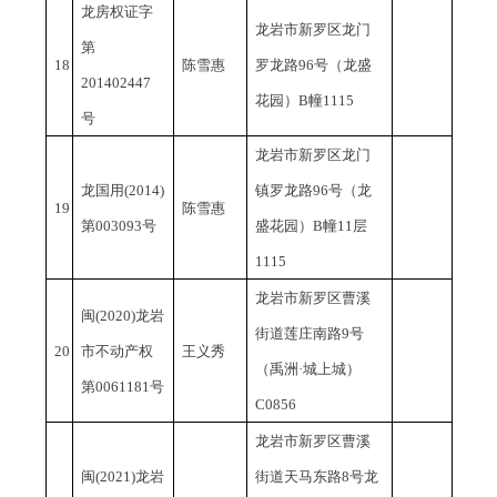
龙房权证字
龙岩市新罗区龙门
第
18
陈雪惠
罗龙路
96号（龙盛
201402447
花园）B幢1115
号
龙岩市新罗区龙门
龙国用
(2014)
镇罗龙路
96号（龙
19
陈雪惠
第003093号
盛花园）B幢11层
1115
龙岩市新罗区曹溪
闽
(2020)龙岩
街道莲庄南路
9号
20
市不动产权
王义秀
（禹洲·城上城）
第0061181号
C0856
龙岩市新罗区曹溪
闽
(2021)龙岩
街道天马东路
8号龙