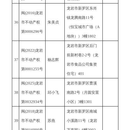
龙岩市新罗区东肖
闽
(2016)龙岩
镇龙腾南路
11号
36
市不动产权
朱美贞
（恒宝城市广场（A
第0006296号
地块））3幢1802
龙岩市新罗区后门
闽
(2022)龙岩
前新村巷
2-2号（龙
37
市不动产权
杨志辉
岩市食品公司集资
第0001255号
住宅）401
闽
(2025)龙岩
龙岩市新罗区曹溪
38
市不动产权
邱小飞
南路
2号（月圆安置
第0032934号
小区）3幢1301
闽
(2018)龙岩
龙岩市新罗区南城
39
市不动产权
苏燕
小溪路
11号（龙岩
第0016990号
万嘉园）6幢2002