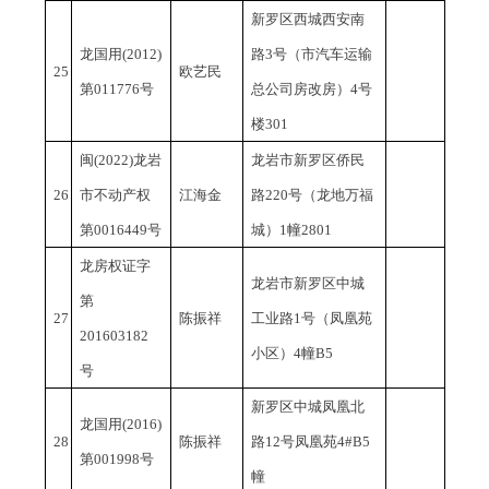
新罗区西城西安南
龙国用
(2012)
路
3号（市汽车运输
25
欧艺民
第011776号
总公司房改房）4号
楼301
闽
(2022)龙岩
龙岩市新罗区侨民
26
市不动产权
江海金
路
220号（龙地万福
第0016449号
城）1幢2801
龙房权证字
龙岩市新罗区中城
第
27
陈振祥
工业路
1号（凤凰苑
201603182
小区）4幢B5
号
新罗区中城凤凰北
龙国用
(2016)
28
陈振祥
路
12号凤凰苑4#B5
第001998号
幢